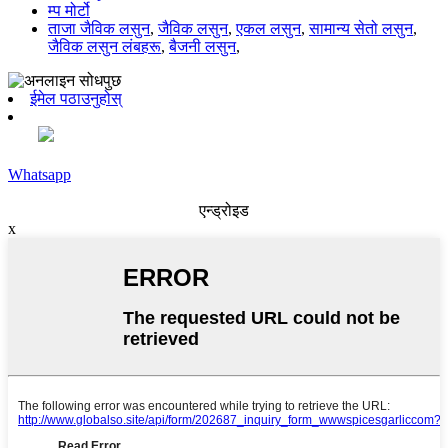
म्प मोर्टो
ताजा जैविक लसुन
,
जैविक लसुन
,
एकल लसुन
,
सामान्य सेतो लसुन
,
जैविक लसुन लंबहरू
,
बैजनी लसुन
,
ईमेल पठाउनुहोस्
Whatsapp
एन्ड्रोइड
x