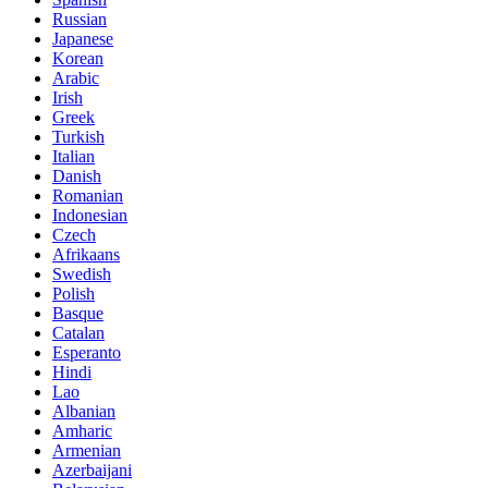
Russian
Japanese
Korean
Arabic
Irish
Greek
Turkish
Italian
Danish
Romanian
Indonesian
Czech
Afrikaans
Swedish
Polish
Basque
Catalan
Esperanto
Hindi
Lao
Albanian
Amharic
Armenian
Azerbaijani