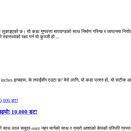
लुकाइएको छ। यो कडा गुणवत्ता मापदण्डको साथ निर्माण गरिन्छ र जापानमा निर्यातमा
ास्थ्यको रक्षा गर्न यो कुञ्जी हो ...
र inches इन्चहरू, के तपाईंसँग एउटा छ? मेरो लागि, यो कडा प्रश्न हो, यो सटीक
 बढ्यो! 10,000 डट!
ाथ लाल समुद्र-suez नहर मार्गको साथ र राम्रो आशाको केपको वरिपरि ग्रस्त छ, 