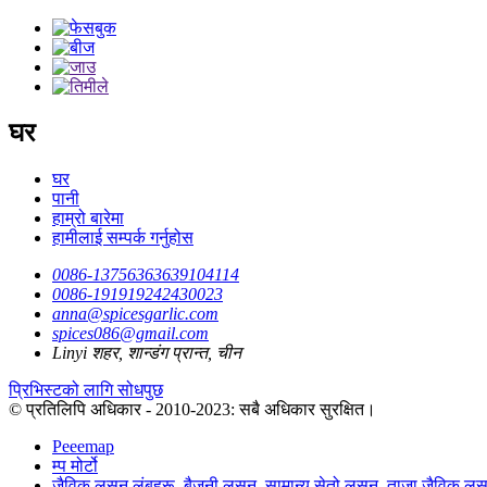
घर
घर
पानी
हाम्रो बारेमा
हामीलाई सम्पर्क गर्नुहोस
0086-13756363639104114
0086-191919242430023
anna@spicesgarlic.com
spices086@gmail.com
Linyi शहर, शान्डंग प्रान्त, चीन
प्रिभिस्टको लागि सोधपुछ
© प्रतिलिपि अधिकार - 2010-2023: सबै अधिकार सुरक्षित।
Peeemap
म्प मोर्टो
जैविक लसुन लंबहरू
,
बैजनी लसुन
,
सामान्य सेतो लसुन
,
ताजा जैविक लस