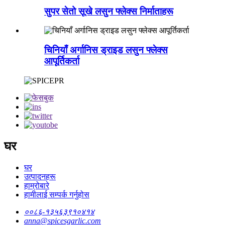
सुपर सेतो सूखे लसुन फ्लेक्स निर्माताहरू
चिनियाँ अर्गानिस ड्राइड लसुन फ्लेक्स
आपूर्तिकर्ता
घर
घर
उत्पादनहरू
हाम्रोबारे
हामीलाई सम्पर्क गर्नुहोस
००८६-१३५६३९१०४१४
anna@spicesgarlic.com